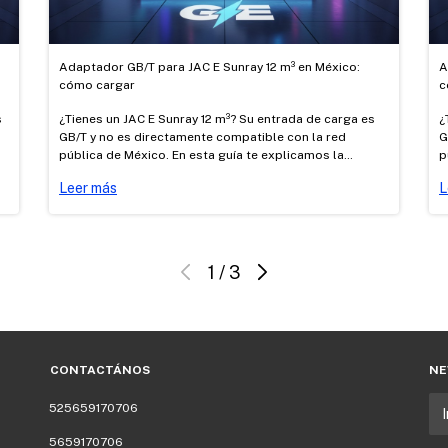
Adaptador GB/T para JAC E Sunray 12 m³ en México:
A
cómo cargar
c
s
¿Tienes un JAC E Sunray 12 m³? Su entrada de carga es
¿
GB/T y no es directamente compatible con la red
G
pública de México. En esta guía te explicamos la
p
diferencia entre carga AC y DC, cómo cargarlo con los
d
Leer más
L
adaptadores AC Tipo 1 → GB/T y Tesla → GB/T
a
certificados de Good Energy, y dónde cargar.
c
1
/
3
CONTACTÁNOS
NE
525659170706
5659170706