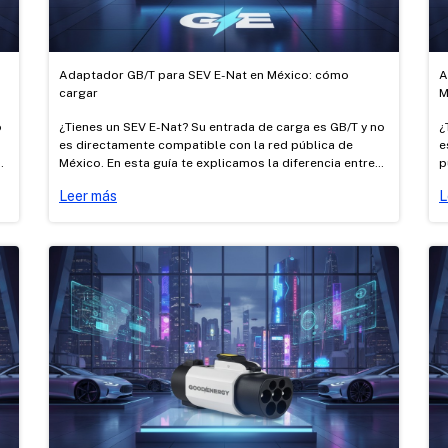
Adaptador GB/T para SEV E-Nat en México: cómo
A
cargar
M
o
¿Tienes un SEV E-Nat? Su entrada de carga es GB/T y no
¿
es directamente compatible con la red pública de
e
México. En esta guía te explicamos la diferencia entre
p
C
carga AC y DC, cómo cargarlo con los adaptadores AC
d
Leer más
L
Tipo 1 → GB/T y Tesla → GB/T certificados de Good
a
Energy, y dónde cargar.
c