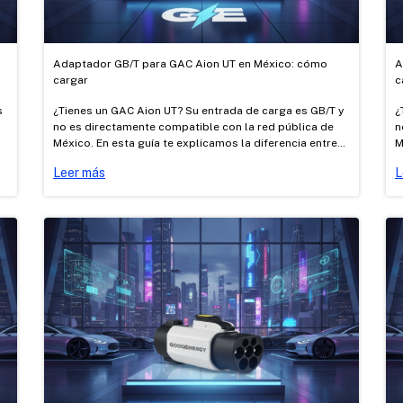
Adaptador GB/T para GAC Aion UT en México: cómo
A
cargar
c
s
¿Tienes un GAC Aion UT? Su entrada de carga es GB/T y
¿
no es directamente compatible con la red pública de
n
México. En esta guía te explicamos la diferencia entre
M
carga AC y DC, cómo cargarlo con los adaptadores AC
c
Leer más
L
Tipo 1 → GB/T y Tesla → GB/T certificados de Good
T
Energy, y dónde cargar.
E