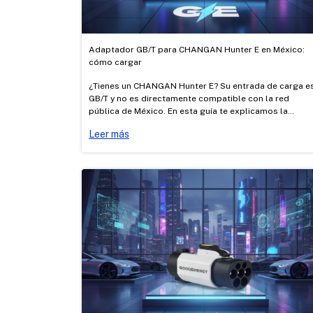
Adaptador GB/T para CHANGAN Hunter E en México:
cómo cargar
¿Tienes un CHANGAN Hunter E? Su entrada de carga e
GB/T y no es directamente compatible con la red
pública de México. En esta guía te explicamos la
diferencia entre carga AC y DC, cómo cargarlo con los
Leer más
adaptadores AC Tipo 1 → GB/T y Tesla → GB/T
certificados de Good Energy, y dónde cargar.