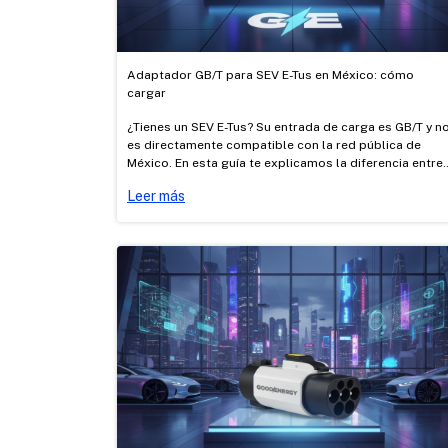
Adaptador GB/T para SEV E-Tus en México: cómo
cargar
¿Tienes un SEV E-Tus? Su entrada de carga es GB/T y n
es directamente compatible con la red pública de
México. En esta guía te explicamos la diferencia entre
carga AC y DC, cómo cargarlo con los adaptadores A
Leer más
Tipo 1 → GB/T y Tesla → GB/T certificados de Good
Energy, y dónde cargar.