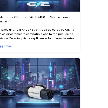
daptador GB/T para JAC E X450 en México: cómo
argar
Tienes un JAC E X450? Su entrada de carga es GB/T y
o es directamente compatible con la red pública de
éxico. En esta guía te explicamos la diferencia entre
arga AC y DC, cómo cargarlo con los adaptadores AC
eer más
ipo 1 → GB/T y Tesla → GB/T certificados de Good
nergy, y dónde cargar.