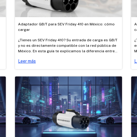
Adaptador GB/T para SEV Friday 410 en México: cómo
A
cargar
c
¿Tienes un SEV Friday 410? Su entrada de carga es GB/T
¿
y no es directamente compatible con la red pública de
e
México. En esta guía te explicamos la diferencia entre
M
carga AC y DC, cómo cargarlo con los adaptadores AC
c
Leer más
L
Tipo 1 → GB/T y Tesla → GB/T certificados de Good
T
Energy, y dónde cargar.
E