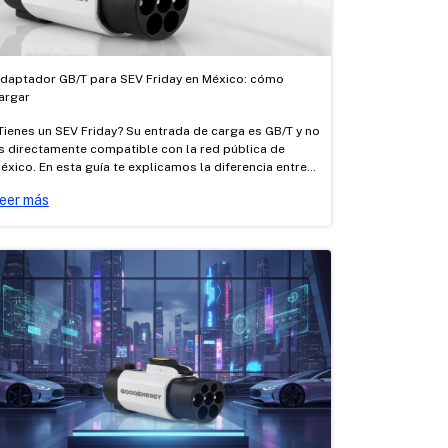
daptador GB/T para SEV Friday en México: cómo
argar
Tienes un SEV Friday? Su entrada de carga es GB/T y no
s directamente compatible con la red pública de
éxico. En esta guía te explicamos la diferencia entre
arga AC y DC, cómo cargarlo con los adaptadores AC
eer más
ipo 1 → GB/T y Tesla → GB/T certificados de Good
nergy, y dónde cargar.