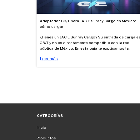
Adaptador GB/T para JAC E Sunray Cargo en México:
cómo cargar
¿Tienes un JAC E Sunray Cargo? Su entrada de carga e
GB/T y no es directamente compatible con la red
pública de México. En esta guía te explicamos la
diferencia entre carga AC y DC, cómo cargarlo con los
Leer más
adaptadores AC Tipo 1 → GB/T y Tesla → GB/T
certificados de Good Energy, y dónde cargar.
CATEGORÍAS
Inicio
Productos