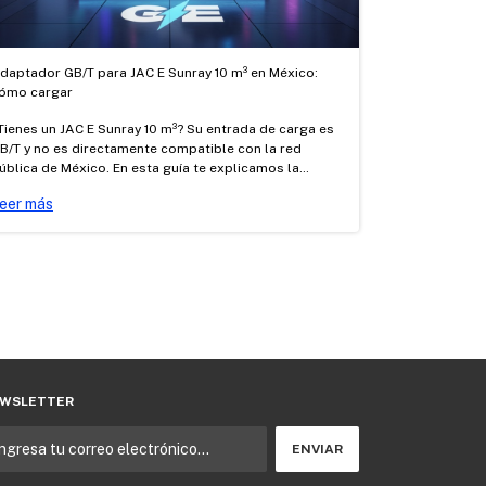
daptador GB/T para JAC E Sunray 10 m³ en México:
ómo cargar
Tienes un JAC E Sunray 10 m³? Su entrada de carga es
B/T y no es directamente compatible con la red
ública de México. En esta guía te explicamos la
iferencia entre carga AC y DC, cómo cargarlo con los
eer más
daptadores AC Tipo 1 → GB/T y Tesla → GB/T
ertificados de Good Energy, y dónde cargar.
WSLETTER