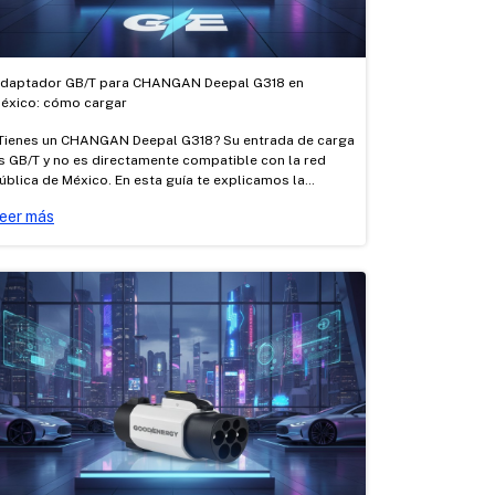
daptador GB/T para CHANGAN Deepal G318 en
éxico: cómo cargar
Tienes un CHANGAN Deepal G318? Su entrada de carga
s GB/T y no es directamente compatible con la red
ública de México. En esta guía te explicamos la
iferencia entre carga AC y DC, cómo cargarlo con los
eer más
daptadores AC Tipo 1 → GB/T y Tesla → GB/T
ertificados de Good Energy, y dónde cargar.