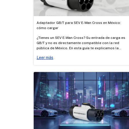
Adaptador GB/T para SEV E-Wan Cross en México:
cómo cargar
¿Tienes un SEV E-Wan Cross? Su entrada de carga es
GB/T y no es directamente compatible con la red
pública de México. En esta guía te explicamos la
diferencia entre carga AC y DC, cómo cargarlo con los
Leer más
adaptadores AC Tipo 1 → GB/T y Tesla → GB/T
certificados de Good Energy, y dónde cargar.