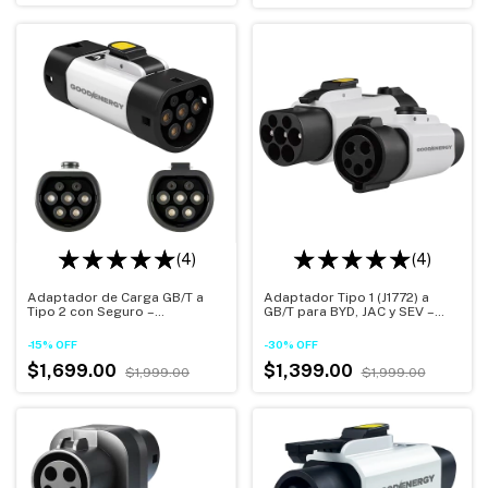
(4)
(4)
Adaptador de Carga GB/T a
Adaptador Tipo 1 (J1772) a
Tipo 2 con Seguro –
GB/T para BYD, JAC y SEV –
Resistente al Agua IP54
Seguro Antirrobo IP54
Resistente al Agua -
-
15
%
OFF
-
30
%
OFF
Certificado
$1,699.00
$1,399.00
$1,999.00
$1,999.00