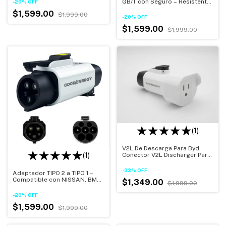
GB/T con Seguro – Resistente
-
20
%
OFF
al Agua IP54
$1,599.00
$1,999.00
-
20
%
OFF
$1,599.00
$1,999.00
(1)
V2L De Descarga Para Byd,
Conector V2L Discharger Para
(1)
Gbt
-
33
%
OFF
Adaptador TIPO 2 a TIPO 1 –
Compatible con NISSAN, BMW,
$1,349.00
$1,999.00
VOLVO, Seguro y Compacto
-
20
%
OFF
$1,599.00
$1,999.00