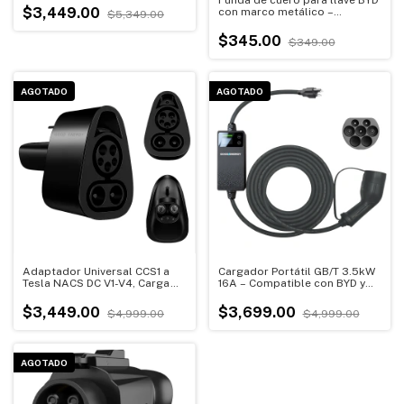
$3,449.00
con marco metálico –
$5,349.00
Compatible con Song Plus,
Atto 3, Han EV, Tang DM, Qin,
$345.00
$349.00
Seal y Dolphin
AGOTADO
AGOTADO
Adaptador Universal CCS1 a
Cargador Portátil GB/T 3.5kW
Tesla NACS DC V1-V4, Carga
16A – Compatible con BYD y
Rápida 500A 1000V
JAC, Temporizador y
Protección IP54
$3,449.00
$3,699.00
$4,999.00
$4,999.00
AGOTADO