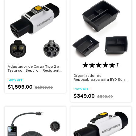
(1)
Adaptador de Carga Tipo 2 a
Tesla con Seguro – Resistente
al Agua IP54
Organizador de
Reposabrazos para BYD Song
-
20
%
OFF
Plus DM-i / EV (2022–2026) –
$1,599.00
$1,999.00
Almacenamiento Interior para
-
42
%
OFF
Auto, Accesorio Compacto y
Elegante
$349.00
$599.00