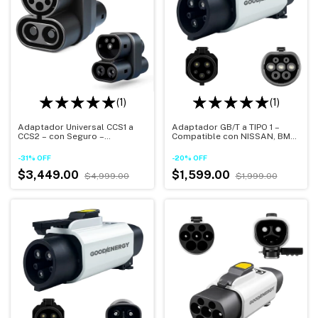
(1)
(1)
Adaptador Universal CCS1 a
Adaptador GB/T a TIPO 1 –
CCS2 – con Seguro –
Compatible con NISSAN, BMW,
Resistente al Agua IP54
VOLVO, Seguro y Compacto
-
31
%
OFF
-
20
%
OFF
$3,449.00
$1,599.00
$4,999.00
$1,999.00