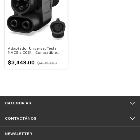
Adaptador Universal Tesla
NACS a CCS1 – Compatible
con Supercargador Tesla DC
V1-V4, Carga Rápida 500A
$3,449.00
$4,999.00
1000V
CATEGORÍAS
CONTACTÁNOS
NEWSLETTER