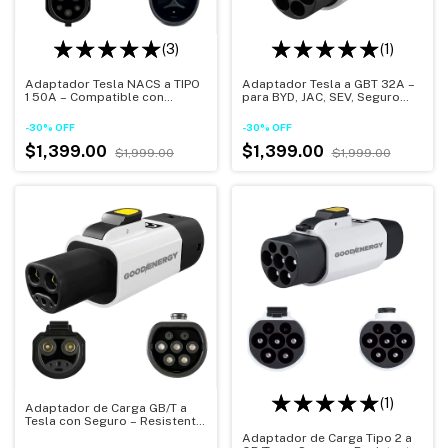
(3)
(1)
Adaptador Tesla NACS a TIPO
Adaptador Tesla a GBT 32A –
1 50A – Compatible con
para BYD, JAC, SEV, Seguro
NISSAN, BMW, VOLVO, Seguro
Antirrobo IP54 Resistente al
y Compacto
Agua - Certificado
-
30
%
OFF
-
30
%
OFF
$1,399.00
$1,399.00
$1,999.00
$1,999.00
(1)
Adaptador de Carga GB/T a
Tesla con Seguro – Resistente
al Agua IP54
Adaptador de Carga Tipo 2 a