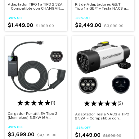
Adaptador TIPO 1 a TIPO 2 32A
Kit de Adaptadores GB/T –
– Compatible con CHANGAN,
Tipo 1 a GB/T y Tesla NACS a
GWM y ZEEKR, Seguro y
GB/T con Botón de Seguridad
Compacto
y Bolsa de Transporte
-
28
%
OFF
-
39
%
OFF
$1,449.00
$2,449.00
$1,999.00
$3,999.00
(1)
(3)
Cargador Portátil EV Tipo 2
Adaptador Tesla NACS a TIPO
(Mennekes) 3.5kW 16A
2 32A – Compatible con
110/220V con Temporizador
CHANGAN, GWM y ZEEKR,
Programable, Pantalla LED y
Seguro y Compacto
-
26
%
OFF
-
28
%
OFF
Protección IP54
$3,699.00
$1,449.00
$4,999.00
$1,999.00