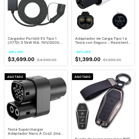
Cargador Portátil EV Tipo 1
Adaptador de Carga Tipo 1 a
(J1772) 3.5kW 16A, 110V/220V,
Tesla con Seguro – Resistente
con Temporizador
al Agua IP54
Programable, Protección
-
26
%
OFF
-
30
%
OFF
IP54/IP55 y Pantalla LED –
Compatible con Autos Elé
$3,699.00
$1,399.00
$4,999.00
$1,999.00
AGOTADO
AGOTADO
Tesla Supercharger
Adaptador Nacs A Ccs2, [max
250a, 1000v]
Funda de cuero para llave BYD